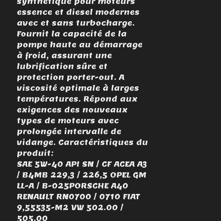
synthétique pour moteurs
essence et diesel modernes
avec et sans turbocharge.
Fournit la capacité de la
pompe haute au démarrage
à froid, assurant une
lubrification sûre et
protection porter-out. A
viscosité optimale à larges
températures. Répond aux
exigences des nouveaux
types de moteurs avec
prolongée intervalle de
vidange. Caractéristiques du
produit:
SAE 5W-40 API SN / CF ACEA A3
/ B4MB 229,3 / 226,5 OPEL GM
LL-A / B-025PORSCHE A40
RENAULT RN0700 / 0710 FIAT
9,55535-M2 VW 502.00 /
505.00