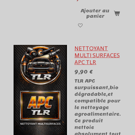
Ajouter au
panier
NETTOYANT
MULTI SURFACES
APC TLR
9,90 €
TLR APC
surpuissant,bio
dégradable,et
compatible pour
le nettoyage
agroalimentaire.
Ce produit
nettoie
absolument tout