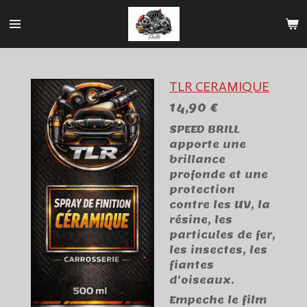
Passer
au
contenu
principal
TLR CERAMIQUE
14,90 €
SPEED BRILL
apporte une
brillance
profonde et une
protection
contre les UV, la
résine, les
particules de fer,
les insectes, les
fiantes
d'oiseaux.
Empeche le film