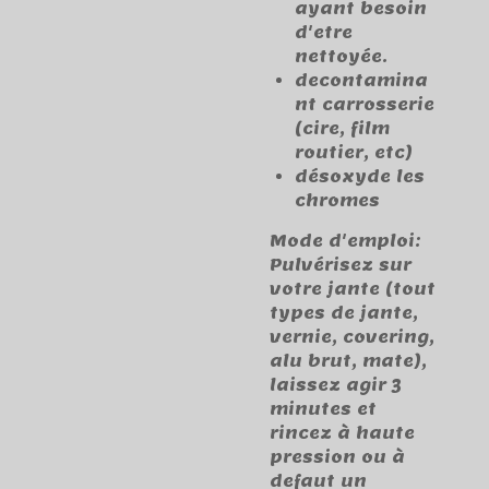
ayant besoin
d'etre
nettoyée.
decontamina
nt carrosserie
(cire, film
routier, etc)
désoxyde les
chromes
Mode d'emploi:
Pulvérisez sur
votre jante (tout
types de jante,
vernie, covering,
alu brut, mate),
laissez agir 3
minutes et
rincez à haute
pression ou à
defaut un