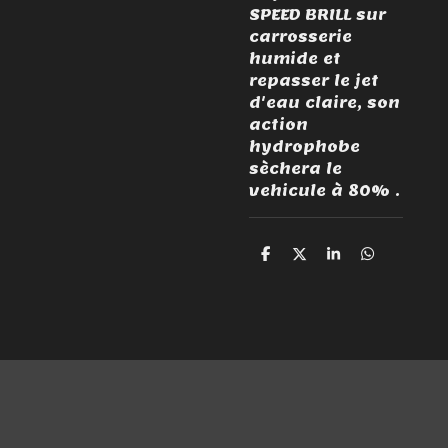
SPEED BRILL sur
carrosserie
humide et
repasser le jet
d'eau claire, son
action
hydrophobe
sèchera le
vehicule à 80% .
P
P
P
P
a
a
a
a
r
r
r
r
t
t
t
t
a
a
a
a
g
g
g
g
e
e
e
e
r
r
r
r