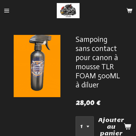
Passer
au
contenu
principal
Sampoing
sans contact
pour canon à
mousse TLR
FOAM 500ML
à diluer
28,00 €
Ajouter
au
panier