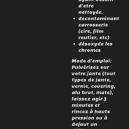
d'etre
nettoyée.
decontaminant
carrosserie
(cire, film
routier, etc)
désoxyde les
chromes
Mode d'emploi:
Pulvérisez sur
votre jante (tout
types de jante,
vernie, covering,
alu brut, mate),
laissez agir 3
minutes et
rincez à haute
pression ou à
defaut un