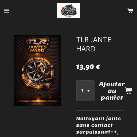
Passer
au
contenu
principal
TLR JANTE
HARD
13,90 €
Ajouter
au
panier
Nettoyant jante
sans contact
surpuissant++,