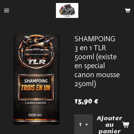
Passer
au
contenu
principal
SHAMPOING
3 en 1 TLR
500ml (existe
en special
canon mousse
250ml)
15,90 €
Ajouter
au
panier